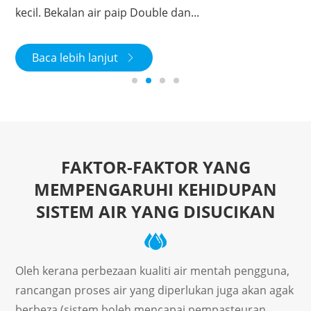
silikon dioksida...
kecil. Bekalan air paip Double dan...
Baca lebih lanjut
Baca lebih lanjut


FAKTOR-FAKTOR YANG
MEMPENGARUHI KEHIDUPAN
SISTEM AIR YANG DISUCIKAN
Oleh kerana perbezaan kualiti air mentah pengguna,
rancangan proses air yang diperlukan juga akan agak
berbeza (sistem boleh mencapai pempasteuran