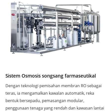
Loji RO EDI
Sistem Osmosis songsang farmaseutikal
Gabungan osmosis songsang dan EDI telah
Dengan teknologi pemisahan membran RO sebagai
mengatasi kekurangan yang effluen osmosis
teras, ia mengamalkan kawalan automatik, reka
songsang tidak boleh amat desalted, dan seterusnya
bentuk bersepadu, pemasangan modular,
dikeluarkan mengesan karbon dioksida, sisa garam,
penggunaan tenaga yang rendah dan kawasan lantai