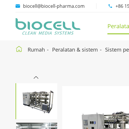
biocell@biocell-pharma.com
+86 1


Peralat

Rumah
Peralatan & sistem
Sistem pe
