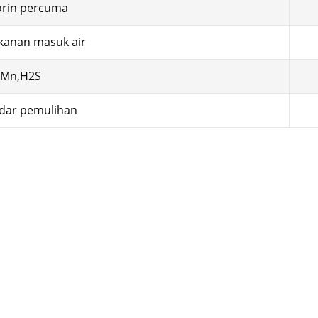
orin percuma
kanan masuk air
,Mn,H2S
dar pemulihan