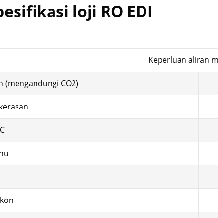
pesifikasi loji RO EDI
Keperluan aliran m
h (mengandungi CO2)
kerasan
C
hu
H
ikon