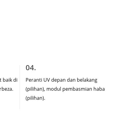
04.
t baik di
Peranti UV depan dan belakang
rbeza.
(pilihan), modul pembasmian haba
(pilihan).