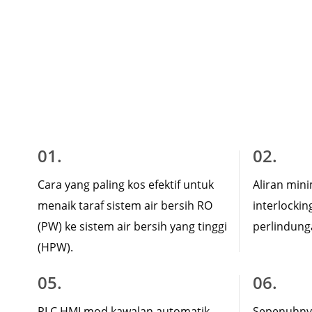
01.
02.
Cara yang paling kos efektif untuk
Aliran min
menaik taraf sistem air bersih RO
interlockin
(PW) ke sistem air bersih yang tinggi
perlindung
(HPW).
05.
06.
PLC HMI mod kawalan automatik
Sepenuhny