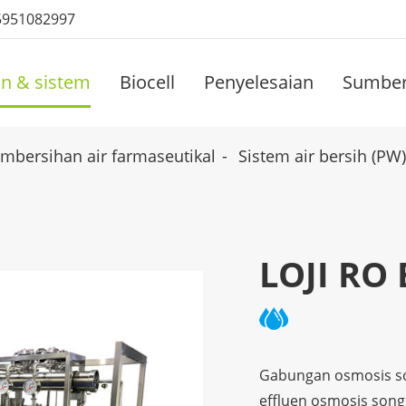
5951082997
an & sistem
Biocell
Penyelesaian
Sumbe
mbersihan air farmaseutikal
Sistem air bersih (PW)
LOJI RO 
Gabungan osmosis so
effluen osmosis song