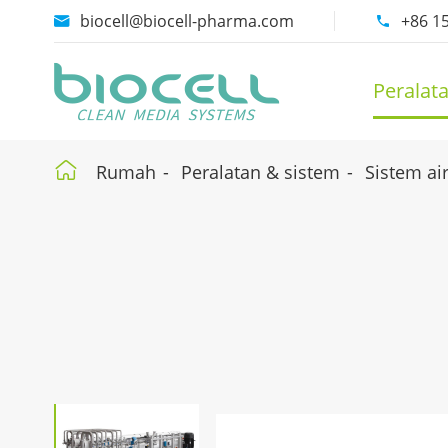
biocell@biocell-pharma.com
+86 1


Peralat

Rumah
Peralatan & sistem
Sistem ai