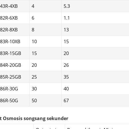
J43R-4XB
4
5.3
J82R-6XB
6
1.1
J82R-8XB
8
13
J83R-10XB
10
15
J83R-15GB
15
20
J84R-20GB
20
26
J85R-25GB
25
35
J86R-30G
30
40
J86R-50G
50
67
t Osmosis songsang sekunder