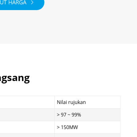
BUT HARGA

ngsang
Nilai rujukan
> 97 ~ 99%
> 150MW