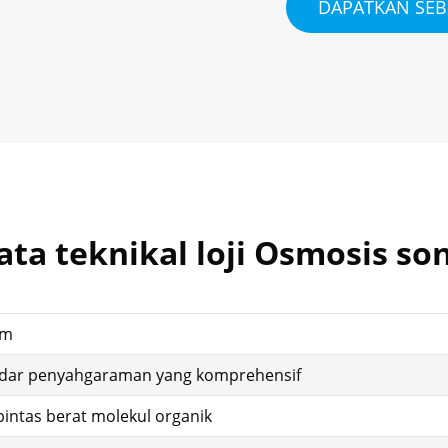
DAPATKAN SE
ata teknikal loji Osmosis so
em
dar penyahgaraman yang komprehensif
pintas berat molekul organik