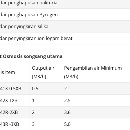
dar penghapusan bakteria
dar penghapusan Pyrogen
dar penyingkiran silika
dar penyingkiran ion logam berat
t Osmosis songsang utama
Output air
Pengambilan air Minimum
nis Item
(M3/h)
(M3/h)
J41X-0.5XB
0.5
2
J42X-1XB
1
2.5
J42R-2XB
2
3.6
J43R -3XB
3
5.0