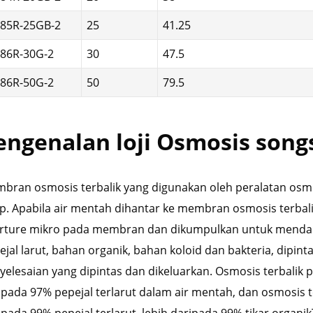
J85R-25GB-2
25
41.25
J86R-30G-2
30
47.5
J86R-50G-2
50
79.5
engenalan loji Osmosis song
bran osmosis terbalik yang digunakan oleh peralatan osmo
ap. Apabila air mentah dihantar ke membran osmosis terbali
rture mikro pada membran dan dikumpulkan untuk mendapatk
ejal larut, bahan organik, bahan koloid dan bakteria, dipi
yelesaian yang dipintas dan dikeluarkan. Osmosis terbalik 
ipada 97% pepejal terlarut dalam air mentah, dan osmosis t