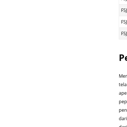
FS
FS
FS
P
Mem
tel
ape
pep
pen
dar