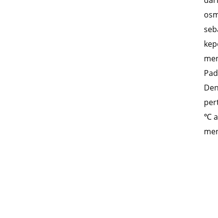
dar
osm
seb
kep
men
Pad
Den
per
℃ a
men