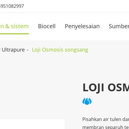
5951082997
an & sistem
Biocell
Penyelesaian
Sumbe
r Ultrapure
Loji Osmosis songsang
LOJI OS
Pisahkan air tulen d
membran separuh tela