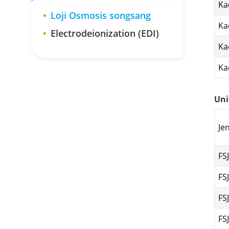
Ka
Loji Osmosis songsang
Ka
Electrodeionization (EDI)
Ka
Ka
Uni
Je
FS
FS
FS
FS