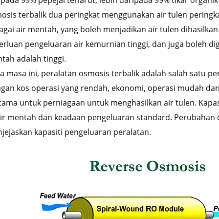
ipada 99% pepejal terlarut, lebih daripada 99% tikar organi
osis terbalik dua peringkat menggunakan air tulen pering
agai air mentah, yang boleh menjadikan air tulen dihasilkan m
erluan pengeluaran air kemurnian tinggi, dan juga boleh di
tah adalah tinggi.
a masa ini, peralatan osmosis terbalik adalah salah satu per
gan kos operasi yang rendah, ekonomi, operasi mudah dan o
tama untuk perniagaan untuk menghasilkan air tulen. Kapasi
ir mentah dan keadaan pengeluaran standard. Perubahan 
jejaskan kapasiti pengeluaran peralatan.