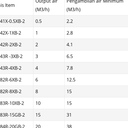
Output air
Pengambilan air Minimum
nis Item
(M3/h)
(M3/h)
J41X-0.5XB-2
0.5
2.2
J42X-1XB-2
1
2.8
J42R-2XB-2
2
4.1
J43R -3XB-2
3
6.5
J43R-4XB-2
4
7.8
J82R-6XB-2
6
12.5
J82R-8XB-2
8
15
J83R-10XB-2
10
15
J83R-15GB-2
15
31
J84R-20GB-2
20
38