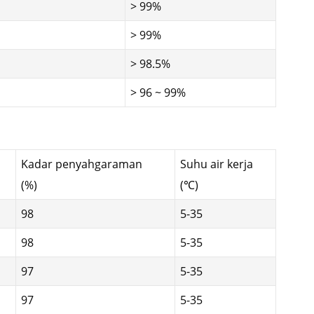
> 99%
> 99%
> 98.5%
> 96 ~ 99%
Kadar penyahgaraman
Suhu air kerja
(%)
(℃)
98
5-35
98
5-35
97
5-35
97
5-35