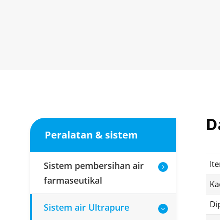
D
Peralatan & sistem
It
Sistem pembersihan air
farmaseutikal
Ka
Di
Sistem air Ultrapure