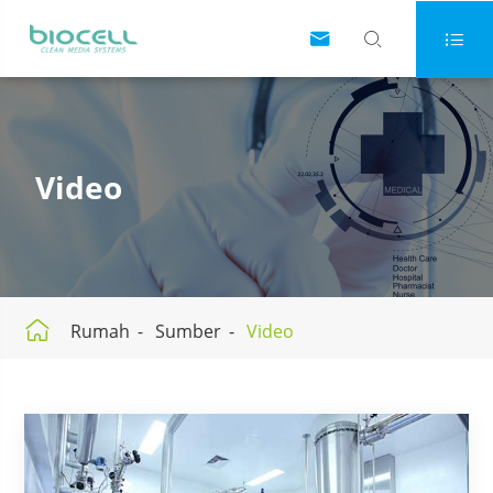



Video

Rumah
Sumber
Video